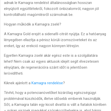
adnak le Kamagra rendelést általánosságban hosszan
elnyújtott együttlétekről, fokozott önbizalomról, nagyon jól
kontrollálható magömlésről számolnak be.
Hogyan működik a Kamagra zselé?
A Kamagra Gold erejét a sidenafil-citrát nyújtja. Ez a hatóanyag
lényegében ellazítja a pénisz körüli izomszöveteket és az
ereket, így az erekció nagyon könnyen létrejön.
Egyetlen Kamagra zselé akár egész este is a szolgálatára
lehet! Nem csak az egyes aktusok idejét segít élvezetesen
elnyújtani, de regenerációra szánt időt is jelentősen
lerövidítheti.
Kiknek ajánlott a
Kamagra rendelése
?
Tévhit, hogy a potencianövelőket kizárólag egészségügyi
problémával küszködők, illetve idősebb emberek használják.
Sőt, a Kamagra talán egy kicsit divattá is vált a fiatalok körében
– sokan visznek magukkal szórakozóhelyekre is, ahol bármi