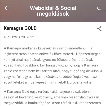
Ugrás a fő tartalomra
Weboldal & Social
megoldások
Kamagra GOLD
augusztus 28, 2022
A Kamagra márkanév keveseknek cseng ismeretlenül – a
legkeresettebb potencianövelők közé tartozik. Népszerűségét
könnyű alkalmazásának, gyors és főképp erős hatásának
köszönheti. Továbbá ki kell hangsúlyoznunk, hogy a Kamagra
zselé esetében nem kell tartani attól, hogy függőség alakulna ki
vagy ha felhagy az alkalmazásával, kevésbé fogja élvezni az
együttléteket ahhoz képest, mint mielőtt kipróbálta volna.
A Kamagra Gold egyszerűen, - akár teljesen diszkréten -
szájon át bevehető készítmény, amelynek viszonylag gyorsan
megkezdődik a hatáskifejtése. Azon férfiak, akik rendszeresen