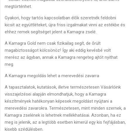
megtörténhet.
Gyakori, hogy tartós kapcsolatban élők szeretnék feldobni
kicsit az együttléteket, újra friss izgalmakat vinni az estékbe és
ehhez remek segítséget jelent a Kamagra zselé.
A Kamagra Gold nem csak fizikailag segít, de őrült
magabiztosságot kölcsönöz! Így aki eddig kevésbé volt
merész az ágyban, annak a Kamagra rengeteg ajtót nyithat
meg.
A Kamagra megoldás lehet a merevedési zavarra
A tapasztalatok, kutatások, illetve természetesen Vásárlóink
visszajelzései alapján elmondhatjuk, hogy a Kamagra
készítmények hatékonyan képesek megoldást nyújtani a
merevedési zavarokra. Természetesen, mint minden szernek, a
Kamagra zselének is lehetnek mellékhatásai. Azonban, ha ez
meg is jelenik, az a legtöbb esetben kimerül egy kis fejfájásban,
kisebb szédülésben.