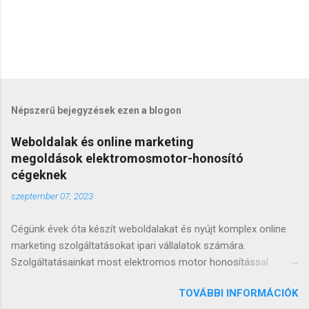
Népszerű bejegyzések ezen a blogon
Weboldalak és online marketing
megoldások elektromosmotor-honosító
cégeknek
szeptember 07, 2023
Cégünk évek óta készít weboldalakat és nyújt komplex online
marketing szolgáltatásokat ipari vállalatok számára.
Szolgáltatásainkat most elektromos motor honosítással
foglalkozó cégek részére bővítjük. Számukra olyan
TOVÁBBI INFORMÁCIÓK
weboldalakat és online stratégiát dolgoztunk ki, mellyel