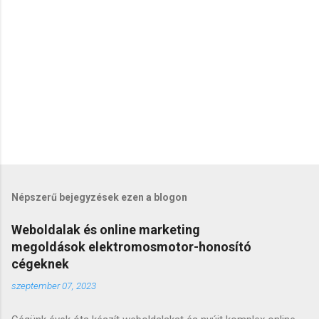
s
e
k
Népszerű bejegyzések ezen a blogon
Weboldalak és online marketing
megoldások elektromosmotor-honosító
cégeknek
szeptember 07, 2023