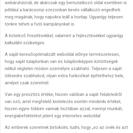
webáruháznál, de akárcsak egy bemutatkozó oldal esetében is
például a karácsonyi szezonban kevés vállalkozó engedheti
meg magának, hogy napokra leáll a honlap. Ugyanígy teljesen
tönkre teheti a futó kampányokat is.
A kötelező frissítésekkel, valamint a fejlesztésekkel ugyanígy
kalkulálni szükséges.
A saját keresőoptimalizált weboldal előnye természetesen,
hogy saját tulajdonban van és tulajdonképpen kötöttségek
nélkül végtelen módon személyre szabható. Teljesen a saját
ízlésedre szabhatod, olyan extra funkciókat építtethetsz bele,
amilyet csak szeretnél.
Van egy presztízs értéke, hiszen valóban a saját felületedről
van szó, amit megfelelő kivitelezés esetén mindenki értékel,
hiszen egyre többen vannak tisztában azzal, mennyi munkát,
energiabefektetést jelent egy internetes weboldal.
Az emberek szeretnek birtokolni, tudni, hogy „ez az övék és azt