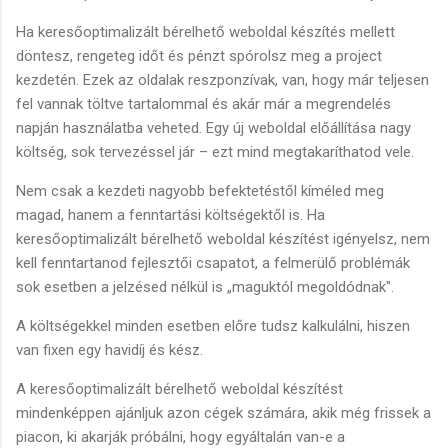
Ha keresőoptimalizált bérelhető weboldal készítés mellett
döntesz, rengeteg időt és pénzt spórolsz meg a project
kezdetén. Ezek az oldalak reszponzívak, van, hogy már teljesen
fel vannak töltve tartalommal és akár már a megrendelés
napján használatba veheted. Egy új weboldal előállítása nagy
költség, sok tervezéssel jár – ezt mind megtakaríthatod vele.
Nem csak a kezdeti nagyobb befektetéstől kíméled meg
magad, hanem a fenntartási költségektől is. Ha
keresőoptimalizált bérelhető weboldal készítést igényelsz, nem
kell fenntartanod fejlesztői csapatot, a felmerülő problémák
sok esetben a jelzésed nélkül is „maguktól megoldódnak".
A költségekkel minden esetben előre tudsz kalkulálni, hiszen
van fixen egy havidíj és kész.
A keresőoptimalizált bérelhető weboldal készítést
mindenképpen ajánljuk azon cégek számára, akik még frissek a
piacon, ki akarják próbálni, hogy egyáltalán van-e a