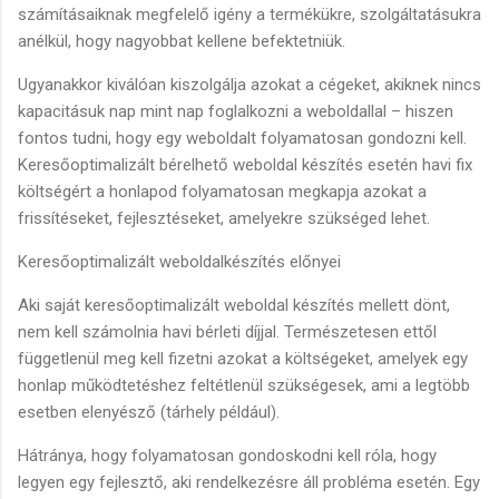
számításaiknak megfelelő igény a termékükre, szolgáltatásukra
anélkül, hogy nagyobbat kellene befektetniük.
Ugyanakkor kiválóan kiszolgálja azokat a cégeket, akiknek nincs
kapacitásuk nap mint nap foglalkozni a weboldallal – hiszen
fontos tudni, hogy egy weboldalt folyamatosan gondozni kell.
Keresőoptimalizált bérelhető weboldal készítés esetén havi fix
költségért a honlapod folyamatosan megkapja azokat a
frissítéseket, fejlesztéseket, amelyekre szükséged lehet.
Keresőoptimalizált weboldalkészítés előnyei
Aki saját keresőoptimalizált weboldal készítés mellett dönt,
nem kell számolnia havi bérleti díjjal. Természetesen ettől
függetlenül meg kell fizetni azokat a költségeket, amelyek egy
honlap működtetéshez feltétlenül szükségesek, ami a legtöbb
esetben elenyésző (tárhely például).
Hátránya, hogy folyamatosan gondoskodni kell róla, hogy
legyen egy fejlesztő, aki rendelkezésre áll probléma esetén. Egy