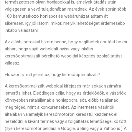
természetesen olyan honlapokkal is, amelyek átadás után
véglegesen a vevő tulajdonában maradnak. Az évek során több
100 bemutatkozó honlapot és webáruházat adtam át
sikeresen, így jól látom, mikor, melyik lehetőséget érdemesebb
inkább választani.
Az alábbi sorokkal bízom benne, hogy segíthetek döntést hozni
abban, hogy saját weboldalt nyiss vagy inkább
keresőoptimalizált bérelhető weboldal készítés szolgáltatást
válassz.
Először is: mit jelent az, hogy keresőoptimalizált?
A keresőoptimalizált weboldal kifejezés már sokak számára
ismerős lehet. Elsődleges célja, hogy az érdeklődők, a vásárlók
könnyebben rátaláljanak a honlapodra, sőt, előbb találjanak
meg téged, mint a konkurenseket. Az internetes vásárlók
általában valamelyik keresőmotoron keresztül kezdenek el
nézelődni a kívánt termék vagy szolgáltatás lehetőségei között.
(Ilyen keresőmotor például a Google, a Bing vagy a Yahoo is.) A