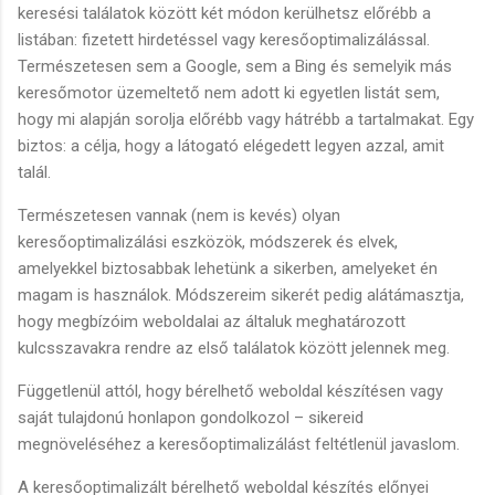
keresési találatok között két módon kerülhetsz előrébb a
listában: fizetett hirdetéssel vagy keresőoptimalizálással.
Természetesen sem a Google, sem a Bing és semelyik más
keresőmotor üzemeltető nem adott ki egyetlen listát sem,
hogy mi alapján sorolja előrébb vagy hátrébb a tartalmakat. Egy
biztos: a célja, hogy a látogató elégedett legyen azzal, amit
talál.
Természetesen vannak (nem is kevés) olyan
keresőoptimalizálási eszközök, módszerek és elvek,
amelyekkel biztosabbak lehetünk a sikerben, amelyeket én
magam is használok. Módszereim sikerét pedig alátámasztja,
hogy megbízóim weboldalai az általuk meghatározott
kulcsszavakra rendre az első találatok között jelennek meg.
Függetlenül attól, hogy bérelhető weboldal készítésen vagy
saját tulajdonú honlapon gondolkozol – sikereid
megnöveléséhez a keresőoptimalizálást feltétlenül javaslom.
A keresőoptimalizált bérelhető weboldal készítés előnyei