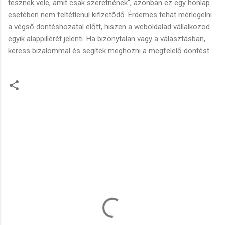
tesznek vele, amit csak szeretnének", azonban ez egy honlap
esetében nem feltétlenül kifizetődő. Érdemes tehát mérlegelni
a végső döntéshozatal előtt, hiszen a weboldalad vállalkozod
egyik alappillérét jelenti. Ha bizonytalan vagy a választásban,
keress bizalommal és segítek meghozni a megfelelő döntést.
M
e
g
j
e
g
y
z
é