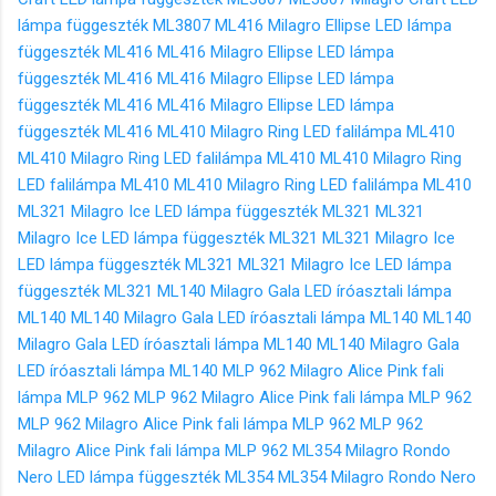
lámpa függeszték ML3807
ML416 Milagro Ellipse LED lámpa
függeszték ML416
ML416 Milagro Ellipse LED lámpa
függeszték ML416
ML416 Milagro Ellipse LED lámpa
függeszték ML416
ML416 Milagro Ellipse LED lámpa
függeszték ML416
ML410 Milagro Ring LED falilámpa ML410
ML410 Milagro Ring LED falilámpa ML410
ML410 Milagro Ring
LED falilámpa ML410
ML410 Milagro Ring LED falilámpa ML410
ML321 Milagro Ice LED lámpa függeszték ML321
ML321
Milagro Ice LED lámpa függeszték ML321
ML321 Milagro Ice
LED lámpa függeszték ML321
ML321 Milagro Ice LED lámpa
függeszték ML321
ML140 Milagro Gala LED íróasztali lámpa
ML140
ML140 Milagro Gala LED íróasztali lámpa ML140
ML140
Milagro Gala LED íróasztali lámpa ML140
ML140 Milagro Gala
LED íróasztali lámpa ML140
MLP 962 Milagro Alice Pink fali
lámpa MLP 962
MLP 962 Milagro Alice Pink fali lámpa MLP 962
MLP 962 Milagro Alice Pink fali lámpa MLP 962
MLP 962
Milagro Alice Pink fali lámpa MLP 962
ML354 Milagro Rondo
Nero LED lámpa függeszték ML354
ML354 Milagro Rondo Nero