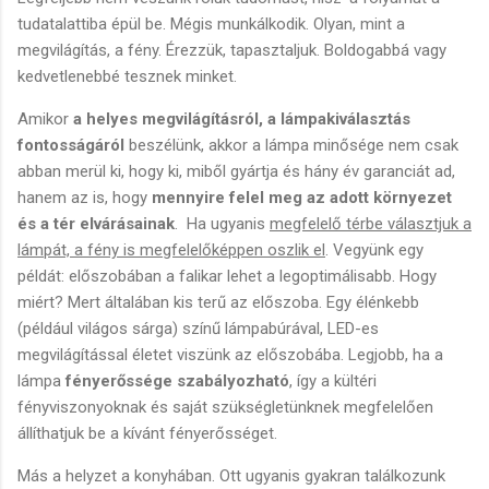
tudatalattiba épül be. Mégis munkálkodik. Olyan, mint a
megvilágítás, a fény. Érezzük, tapasztaljuk. Boldogabbá vagy
kedvetlenebbé tesznek minket.
Amikor
a helyes megvilágításról, a lámpakiválasztás
fontosságáról
beszélünk, akkor a lámpa minősége nem csak
abban merül ki, hogy ki, miből gyártja és hány év garanciát ad,
hanem az is, hogy
mennyire felel meg az adott környezet
és a tér elvárásainak
. Ha ugyanis
megfelelő térbe választjuk a
lámpát, a fény is megfelelőképpen oszlik el
. Vegyünk egy
példát: előszobában a falikar lehet a legoptimálisabb. Hogy
miért? Mert általában kis terű az előszoba. Egy élénkebb
(például világos sárga) színű lámpabúrával, LED-es
megvilágítással életet viszünk az előszobába. Legjobb, ha a
lámpa
fényerőssége szabályozható
, így a kültéri
fényviszonyoknak és saját szükségletünknek megfelelően
állíthatjuk be a kívánt fényerősséget.
Más a helyzet a konyhában. Ott ugyanis gyakran találkozunk