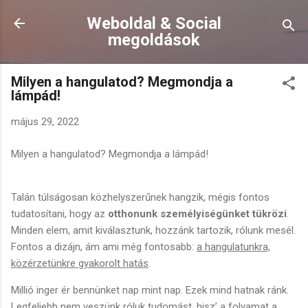
Ugrás a fő tartalomra
Weboldal & Social
megoldások
Milyen a hangulatod? Megmondja a
lámpád!
május 29, 2022
Milyen a hangulatod? Megmondja a lámpád!
Talán túlságosan közhelyszerűnek hangzik, mégis fontos
tudatosítani, hogy az
otthonunk személyiségünket tükrözi
.
Minden elem, amit kiválasztunk, hozzánk tartozik, rólunk mesél.
Fontos a dizájn, ám ami még fontosabb:
a hangulatunkra,
közérzetünkre gyakorolt hatás
.
Millió inger ér bennünket nap mint nap. Ezek mind hatnak ránk.
Legfeljebb nem veszünk róluk tudomást, hisz’ a folyamat a