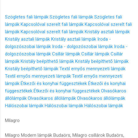
Szögletes fali lámpák
Szögletes fali lámpák
Szögletes fali
lámpák
Kapcsolóval szerelt fali lámpák
Kapcsolóval szerelt fali
lámpák
Kapcsolóval szerelt fali lámpák
Kristály asztali lámpák
Kristály asztali lámpák
Kristály asztali lámpák
Iroda -
dolgozószobai lámpák
Iroda - dolgozószobai lámpák
Iroda -
dolgozószobai lámpák
Csillár lámpák
Csillár lámpák
Csillár
lámpák
Kristály beépíthető lámpák
Kristály beépíthető lámpák
Kristály beépíthető lámpák
Textil ernyős mennyezeti lámpák
Textil ernyős mennyezeti lámpák
Textil ernyős mennyezeti
lámpák
Étkezői és konyhai függesztékek
Étkezői és konyhai
függesztékek
Étkezői és konyhai függesztékek
Olvasókaros
állólámpák
Olvasókaros állólámpák
Olvasókaros állólámpák
Hálószobai lámpák
Hálószobai lámpák
Hálószobai lámpák
Milagro
Milagro Modern lámpák Budaörs, Milagro csillárok Budaörs,