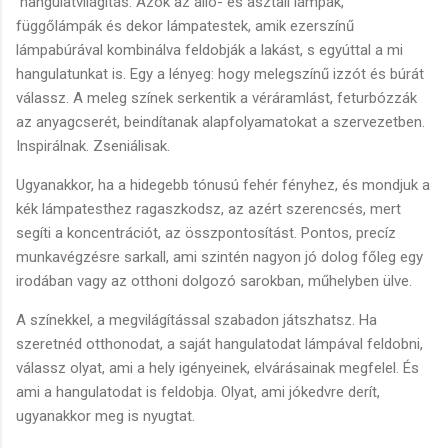
hangulatvilágítás. Azok az álló- és asztali lámpák,
függőlámpák és dekor lámpatestek, amik ezerszínű
lámpabúrával kombinálva feldobják a lakást, s egyúttal a mi
hangulatunkat is. Egy a lényeg: hogy melegszínű izzót és búrát
válassz. A meleg színek serkentik a véráramlást, feturbózzák
az anyagcserét, beindítanak alapfolyamatokat a szervezetben.
Inspirálnak. Zseniálisak.
Ugyanakkor, ha a hidegebb tónusú fehér fényhez, és mondjuk a
kék lámpatesthez ragaszkodsz, az azért szerencsés, mert
segíti a koncentrációt, az összpontosítást. Pontos, precíz
munkavégzésre sarkall, ami szintén nagyon jó dolog főleg egy
irodában vagy az otthoni dolgozó sarokban, műhelyben ülve.
A színekkel, a megvilágítással szabadon játszhatsz. Ha
szeretnéd otthonodat, a saját hangulatodat lámpával feldobni,
válassz olyat, ami a hely igényeinek, elvárásainak megfelel. És
ami a hangulatodat is feldobja. Olyat, ami jókedvre derít,
ugyanakkor meg is nyugtat.