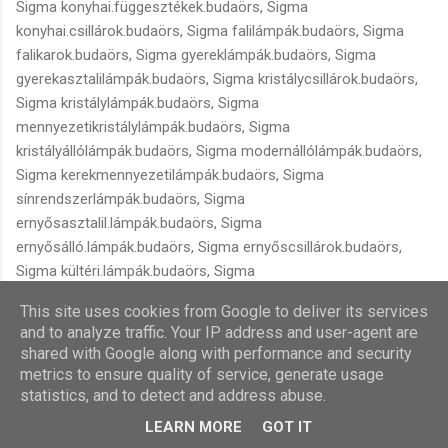
Sigma konyhai.függesztékek.budaörs, Sigma
konyhai.csillárok.budaörs, Sigma falilámpák.budaörs, Sigma
falikarok.budaörs, Sigma gyereklámpák.budaörs, Sigma
gyerekasztalilámpák.budaörs, Sigma kristálycsillárok.budaörs,
Sigma kristálylámpák.budaörs, Sigma
mennyezetikristálylámpák.budaörs, Sigma
kristályállólámpák.budaörs, Sigma modernállólámpák.budaörs,
Sigma kerekmennyezetilámpák.budaörs, Sigma
sínrendszerlámpák.budaörs, Sigma
ernyősasztalil.lámpák.budaörs, Sigma
ernyősálló.lámpák.budaörs, Sigma ernyőscsillárok.budaörs,
Sigma kültéri.lámpák.budaörs, Sigma
modernkültérifalilámpák.budaörs, Sigma falilámpák.budaörs,
This site uses cookies from Google to deliver its services
Sigma kültériállólámpák.budaörs, Sigma
and to analyze traffic. Your IP address and user-agent are
leszúrhatókültéri.lámpák.budaörs, Sigma
shared with Google along with performance and security
kültéri.mennyezeti.lámpák.budaörs, Sigma
metrics to ensure quality of service, generate usage
kültéri.led.lámpák.budaörs, Sigma
statistics, and to detect and address abuse.
kültéri.függesztéklámpák.budaörs, Sigma
LEARN MORE
GOT IT