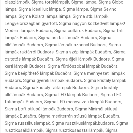
olaszlámpák, Sigma töröklámpák, Sigma lámpa, Sigma Globo
lámpa, Sigma Ideal lux lámpa, Sigma lámpa, Sigma Sevinc
lámpa, Sigma Kolarz lámpa lámpa, Sigma stb. lámpák
Lengyelországban gyártott, Sigma nagyon közkedvelt lámpák!
Modern lámpák Budaörs, Sigma csillárok Budaörs, Sigma fali
lámpák Budaörs, Sigma asztali lámpák Budaörs, Sigma
állólámpák Budaörs, Sigma lámpák azonnal Budaörs, Sigma
lámpák raktárról Budaörs, Sigma szép lámpák Budaörs, Sigma
csitetős lámpák Budaörs, Sigma éjjeli lámpák Budaörs, Sigma
kerti lámpák Budaörs, Sigma fürdőszobai lámpák Budaörs,
Sigma beépíthető lámpák Budaörs, Sigma mennyezeti lámpák
Budaörs, Sigma gyerek lámpák Budaörs, Sigma kristály lámpák
Budaörs, Sigma kristály falilámpák Budaörs, Sigma kristály
állólámpák Budaörs, Sigma LED lámpák Budaörs, Sigma LED
falilámpák Budaörs, Sigma LED mennyezeti lámpák Budaörs,
Sigma Loft stílusú lámpák Budaörs, Sigma Minimál stílusú
lámpák Budaörs, Sigma mediterrán stílusú lámpák Budaörs,
Sigma rusztikuslampak, Sigma rusztikuslámpák.budaörs, Sigma
rusztikusállólámpák, Sigma rusztikusasztalilámpák, Sigma