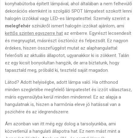
konyhabútorba épített lámpával, ahol általában a nem felhevülő
dekorációs elemként is szolgáló SPOT lámpatest szokott lenni
halogén izzókkal vagy LED-es lámpatesttel. Személy szerint a
melegfehér
színükről ismert halogén izzókat ajánlom, ami
kettős szinten egyszerre hat
az emberre. Egyrészt lecsendesít
és megnyugtat, másrészt ösztönöz és felpezsdít. Ez nagyon
érdekes, hiszen összefüggést mutat az alaphangulattal:
felerősíti az aktuális állapotot, ugyanakkor ki is zökkent. Talán
ez egy kicsit bonyolultan hangzik, de arra biztatunk, hogy
tapasztald meg, próbáld ki, teszteld saját magadon.
Látod? Adott helyiségbe, adott lámpa való. Ha otthonod
minden szegletébe megfelelő lámpatestet és izzót választasz,
máris egyensúlyba kerül minden mindennel. Ez az alapja a
hangulatnak is, hiszen a harmónia eleve jó hatással van a
pszichére és az idegrendszerre.
Ám azonban van itt még egy dolog a tarsolyunkba, ami
közvetlenül a hangulati állapotra hat. Ez nem mást mint a