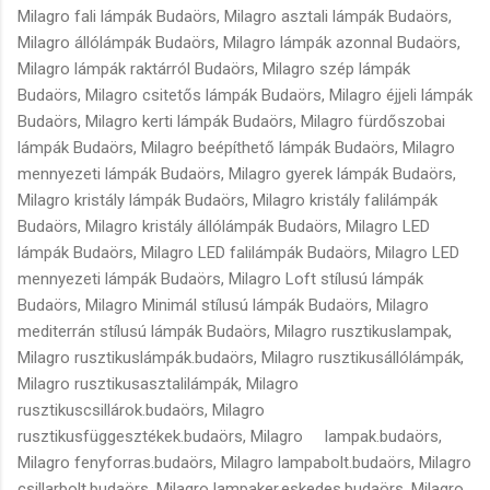
Milagro fali lámpák Budaörs, Milagro asztali lámpák Budaörs,
Milagro állólámpák Budaörs, Milagro lámpák azonnal Budaörs,
Milagro lámpák raktárról Budaörs, Milagro szép lámpák
Budaörs, Milagro csitetős lámpák Budaörs, Milagro éjjeli lámpák
Budaörs, Milagro kerti lámpák Budaörs, Milagro fürdőszobai
lámpák Budaörs, Milagro beépíthető lámpák Budaörs, Milagro
mennyezeti lámpák Budaörs, Milagro gyerek lámpák Budaörs,
Milagro kristály lámpák Budaörs, Milagro kristály falilámpák
Budaörs, Milagro kristály állólámpák Budaörs, Milagro LED
lámpák Budaörs, Milagro LED falilámpák Budaörs, Milagro LED
mennyezeti lámpák Budaörs, Milagro Loft stílusú lámpák
Budaörs, Milagro Minimál stílusú lámpák Budaörs, Milagro
mediterrán stílusú lámpák Budaörs, Milagro rusztikuslampak,
Milagro rusztikuslámpák.budaörs, Milagro rusztikusállólámpák,
Milagro rusztikusasztalilámpák, Milagro
rusztikuscsillárok.budaörs, Milagro
rusztikusfüggesztékek.budaörs, Milagro lampak.budaörs,
Milagro fenyforras.budaörs, Milagro lampabolt.budaörs, Milagro
csillarbolt.budaörs, Milagro lampaker.eskedes.budaörs, Milagro