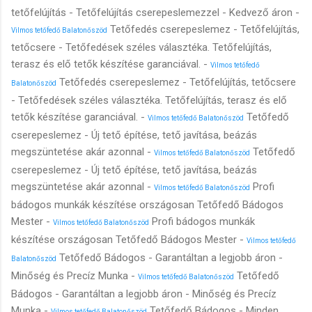
tetőfelújítás - Tetőfelújítás cserepeslemezzel - Kedvező áron -
Tetőfedés cserepeslemez - Tetőfelújítás,
Vilmos tetőfedő Balatonőszöd
tetőcsere - Tetőfedések széles választéka. Tetőfelújítás,
terasz és elő tetők készítése garanciával. -
Vilmos tetőfedő
Tetőfedés cserepeslemez - Tetőfelújítás, tetőcsere
Balatonőszöd
- Tetőfedések széles választéka. Tetőfelújítás, terasz és elő
tetők készítése garanciával. -
Tetőfedő
Vilmos tetőfedő Balatonőszöd
cserepeslemez - Új tető építése, tető javítása, beázás
megszüntetése akár azonnal -
Tetőfedő
Vilmos tetőfedő Balatonőszöd
cserepeslemez - Új tető építése, tető javítása, beázás
megszüntetése akár azonnal -
Profi
Vilmos tetőfedő Balatonőszöd
bádogos munkák készítése országosan Tetőfedő Bádogos
Mester -
Profi bádogos munkák
Vilmos tetőfedő Balatonőszöd
készítése országosan Tetőfedő Bádogos Mester -
Vilmos tetőfedő
Tetőfedő Bádogos - Garantáltan a legjobb áron -
Balatonőszöd
Minőség és Precíz Munka -
Tetőfedő
Vilmos tetőfedő Balatonőszöd
Bádogos - Garantáltan a legjobb áron - Minőség és Precíz
Munka -
Tetőfedő Bádogos - Minden
Vilmos tetőfedő Balatonőszöd