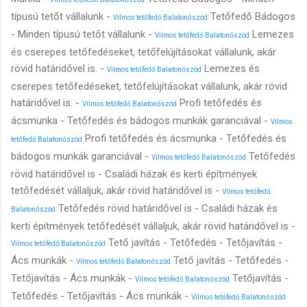
típusú tetőt vállalunk -
Tetőfedő Bádogos
Vilmos tetőfedő Balatonőszöd
- Minden típusú tetőt vállalunk -
Lemezes
Vilmos tetőfedő Balatonőszöd
és cserepes tetőfedéseket, tetőfelújításokat vállalunk, akár
rövid határidővel is. -
Lemezes és
Vilmos tetőfedő Balatonőszöd
cserepes tetőfedéseket, tetőfelújításokat vállalunk, akár rövid
határidővel is. -
Profi tetőfedés és
Vilmos tetőfedő Balatonőszöd
ácsmunka - Tetőfedés és bádogos munkák garanciával -
Vilmos
Profi tetőfedés és ácsmunka - Tetőfedés és
tetőfedő Balatonőszöd
bádogos munkák garanciával -
Tetőfedés
Vilmos tetőfedő Balatonőszöd
rövid határidővel is - Családi házak és kerti építmények
tetőfedését vállaljuk, akár rövid határidővel is -
Vilmos tetőfedő
Tetőfedés rövid határidővel is - Családi házak és
Balatonőszöd
kerti építmények tetőfedését vállaljuk, akár rövid határidővel is -
Tető javítás - Tetőfedés - Tetőjavítás -
Vilmos tetőfedő Balatonőszöd
Ács munkák -
Tető javítás - Tetőfedés -
Vilmos tetőfedő Balatonőszöd
Tetőjavítás - Ács munkák -
Tetőjavítás -
Vilmos tetőfedő Balatonőszöd
Tetőfedés - Tetőjavítás - Ács munkák -
Vilmos tetőfedő Balatonőszöd