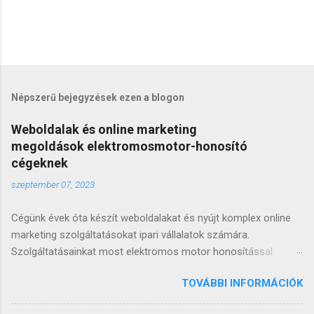
Népszerű bejegyzések ezen a blogon
Weboldalak és online marketing
megoldások elektromosmotor-honosító
cégeknek
szeptember 07, 2023
Cégünk évek óta készít weboldalakat és nyújt komplex online
marketing szolgáltatásokat ipari vállalatok számára.
Szolgáltatásainkat most elektromos motor honosítással
foglalkozó cégek részére bővítjük. Számukra olyan
TOVÁBBI INFORMÁCIÓK
weboldalakat és online stratégiát dolgoztunk ki, mellyel
eredményesen bemutathatják szolgáltatásaikat, és új