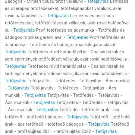
Bádogos - Minden típusú tetőt vállalunk -
Tetőjavítás
Lemezes
és cserepes tetőfedéseket, tetőfelújításokat vállalunk, akár
rövid határidővel is. -
Tetőjavítás
Lemezes és cserepes
tetőfedéseket, tetőfelújításokat vállalunk, akár rövid határidővel
is. -
Tetőjavítás
Profi tetőfedés és ácsmunka - Tetőfedés és
bádogos munkák garanciával -
Tetőjavítás
Profi tetőfedés és
ácsmunka - Tetőfedés és bádogos munkák garanciával -
Tetőjavítás
Tetőfedés rövid határidővel is - Családi házak és
kerti építmények tetőfedését vállaljuk, akár rövid határidővel is -
Tetőjavítás
Tetőfedés rövid határidővel is - Családi házak és
kerti építmények tetőfedését vállaljuk, akár rövid határidővel is -
Tetőjavítás
Tető javítás - Tetőfedés - Tetőjavítás - Ács munkák
-
Tetőjavítás
Tető javítás - Tetőfedés - Tetőjavítás - Ács
munkák -
Tetőjavítás
Tetőjavítás - Tetőfedés - Tetőjavítás -
Ács munkák -
Tetőjavítás
Tetőjavítás - Tetőfedés - Tetőjavítás
- Ács munkák -
Tetőjavítás
Tetőfedő - tetőfedő árak - ács
tetőfedő - tetőfedő bádogos -
Tetőjavítás
Tetőfedő - tetőfedő
árak - ács tetőfedő - tetőfedő bádogos -
Tetőjavítás
Tetőfedő
árak - tetőfelújítás 2021 - tetőfelújítás 2022 -
Tetőjavítás