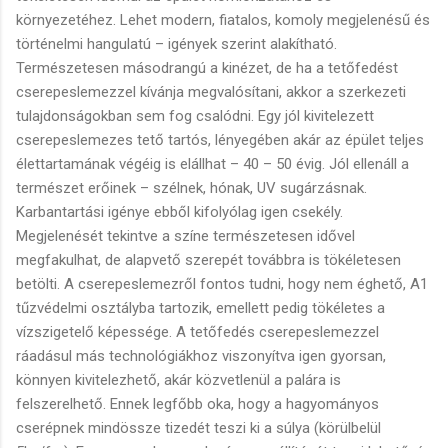
környezetéhez. Lehet modern, fiatalos, komoly megjelenésű és
történelmi hangulatú – igények szerint alakítható.
Természetesen másodrangú a kinézet, de ha a tetőfedést
cserepeslemezzel kívánja megvalósítani, akkor a szerkezeti
tulajdonságokban sem fog csalódni. Egy jól kivitelezett
cserepeslemezes tető tartós, lényegében akár az épület teljes
élettartamának végéig is elállhat – 40 – 50 évig. Jól ellenáll a
természet erőinek – szélnek, hónak, UV sugárzásnak.
Karbantartási igénye ebből kifolyólag igen csekély.
Megjelenését tekintve a színe természetesen idővel
megfakulhat, de alapvető szerepét továbbra is tökéletesen
betölti. A cserepeslemezről fontos tudni, hogy nem éghető, A1
tűzvédelmi osztályba tartozik, emellett pedig tökéletes a
vízszigetelő képessége. A tetőfedés cserepeslemezzel
ráadásul más technológiákhoz viszonyítva igen gyorsan,
könnyen kivitelezhető, akár közvetlenül a palára is
felszerelhető. Ennek legfőbb oka, hogy a hagyományos
cserépnek mindössze tizedét teszi ki a súlya (körülbelül