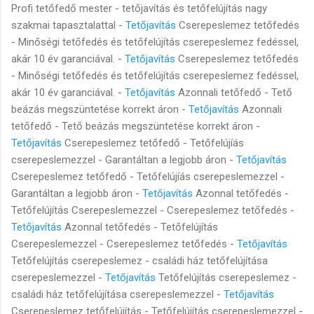
Profi tetőfedő mester - tetőjavítás és tetőfelújítás nagy
szakmai tapasztalattal -
Tetőjavítás
Cserepeslemez tetőfedés
- Minőségi tetőfedés és tetőfelújítás cserepeslemez fedéssel,
akár 10 év garanciával. -
Tetőjavítás
Cserepeslemez tetőfedés
- Minőségi tetőfedés és tetőfelújítás cserepeslemez fedéssel,
akár 10 év garanciával. -
Tetőjavítás
Azonnali tetőfedő - Tető
beázás megszüntetése korrekt áron -
Tetőjavítás
Azonnali
tetőfedő - Tető beázás megszüntetése korrekt áron -
Tetőjavítás
Cserepeslemez tetőfedő - Tetőfelújíás
cserepeslemezzel - Garantáltan a legjobb áron -
Tetőjavítás
Cserepeslemez tetőfedő - Tetőfelújíás cserepeslemezzel -
Garantáltan a legjobb áron -
Tetőjavítás
Azonnal tetőfedés -
Tetőfelújítás Cserepeslemezzel - Cserepeslemez tetőfedés -
Tetőjavítás
Azonnal tetőfedés - Tetőfelújítás
Cserepeslemezzel - Cserepeslemez tetőfedés -
Tetőjavítás
Tetőfelújítás cserepeslemez - családi ház tetőfelújítása
cserepeslemezzel -
Tetőjavítás
Tetőfelújítás cserepeslemez -
családi ház tetőfelújítása cserepeslemezzel -
Tetőjavítás
Cserepeslemez tetőfelújítás - Tetőfelújítás cserepeslemezzel -