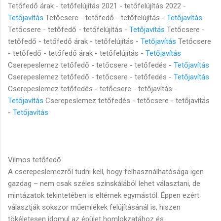
Tetőfedő árak - tetőfelújítás 2021 - tetőfelújítás 2022 -
Tetőjavítás
Tetőcsere - tetőfedő - tetőfelújítás -
Tetőjavítás
Tetőcsere - tetőfedő - tetőfelújítás -
Tetőjavítás
Tetőcsere -
tetőfedő - tetőfedő árak - tetőfelújítás -
Tetőjavítás
Tetőcsere
- tetőfedő - tetőfedő árak - tetőfelújítás -
Tetőjavítás
Cserepeslemez tetőfedő - tetőcsere - tetőfedés -
Tetőjavítás
Cserepeslemez tetőfedő - tetőcsere - tetőfedés -
Tetőjavítás
Cserepeslemez tetőfedés - tetőcsere - tetőjavítás -
Tetőjavítás
Cserepeslemez tetőfedés - tetőcsere - tetőjavítás
-
Tetőjavítás
Vilmos tetőfedő
A cserepeslemezről tudni kell, hogy felhasználhatósága igen
gazdag – nem csak széles színskálából lehet választani, de
mintázatok tekintetében is eltérnek egymástól. Éppen ezért
választják sokszor műemlékek felújításánál is, hiszen
tökéletesen idomul az épület homlokzatához és