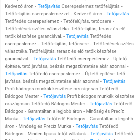
Kedvező áron -
Tetőjavítás
Cserepeslemez tetőfelújítás -
Tetőfelújítás cserepeslemezzel - Kedvező áron -
Tetőjavítás
Tetőfedés cserepeslemez - Tetőfelújítás, tetőcsere -
Tetőfedések széles választéka. Tetőfelújítás, terasz és elő
tetők készítése garanciával. -
Tetőjavítás
Tetőfedés
cserepeslemez - Tetőfelújítás, tetőcsere - Tetőfedések széles
választéka. Tetőfelújítás, terasz és elő tetők készítése
garanciával. -
Tetőjavítás
Tetőfedő cserepeslemez - Új tető
építése, tető javítása, beázás megszüntetése akár azonnal -
Tetőjavítás
Tetőfedő cserepeslemez - Új tető építése, tető
javítása, beázás megszüntetése akár azonnal -
Tetőjavítás
Profi bádogos munkák készítése országosan Tetőfedő
Bádogos Mester -
Tetőjavítás
Profi bádogos munkák készítése
országosan Tetőfedő Bádogos Mester -
Tetőjavítás
Tetőfedő
Bádogos - Garantáltan a legjobb áron - Minőség és Precíz
Munka -
Tetőjavítás
Tetőfedő Bádogos - Garantáltan a legjobb
áron - Minőség és Precíz Munka -
Tetőjavítás
Tetőfedő
Bádogos - Minden típusú tetőt vállalunk -
Tetőjavítás
Tetőfedő