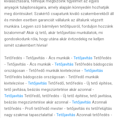
kiválasztására, felhívjuk megbízóink figyelmét az egyes
anyagok tulajdonságaira, amely alapján könnyedén hozhatják
meg döntésüket. Szakértő csapatunk kiváló szakemberekből áll
és minden esetben garanciát vállalunk az általunk végzett
munkára. Legyen szó bármilyen tetőtípusról, forduljon hozzánk
bizalommal! Akár új tető, akár tetőjavítási munkálatok, mi
gondoskodunk róla, hogy utána akár évtizedekig ne kelljen
ismét szakembert hívnia!
Tetőfedés - Tetőjavítás - Ács munkák -
Tetőjavítás
Tetőfedés
- Tetőjavítás - Ács munkák -
Tetőjavítás
Tetőfedés bádogozás
országosan - Tetőfedő munkák kivitelezése -
Tetőjavítás
Tetőfedés bádogozás országosan - Tetőfedő munkák
kivitelezése -
Tetőjavítás
Tetőfedő, tetőfedés - Új tető építése,
tető javítása, beázás megszüntetése akár azonnal -
Tetőjavítás
Tetőfedő, tetőfedés - Új tető építése, tető javítása,
beázás megszüntetése akár azonnal -
Tetőjavítás
Azonnali
tetőfedés - Profi tetőfedő mester - tetőjavítás és tetőfelújítás
nagy szakmai tapasztalattal -
Tetőjavítás
Azonnali tetőfedés -