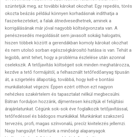
szüntetjük meg, az további károkat okozhat. Egy repedés, törés
okozta beázás például könnyen korhadásnak indíthatja a
faszerkezeteket, a falak átnedvesedhetnek, aminek a
korrigálásának már jóval nagyobb költségvonzata van. A
penészesedés megoldását sem javasolt sokáig halogatni,
hiszen többek között a gerendákban komoly károkat okozhat
és nem utolsó sorban egészségkárosító hatása is van. Tehát a
legjobb, amit tehet, hogy a probléma észlelése után azonnal
cselekszik. A tetőjavítás költségeit sok minden meghatározza,
kezdve a tető formájától, a felhasznált tetőfedőanyag típusán
át, a szigetelés állapotáig, továbbá, hogy kell-e bontási
munkálatokat végezni. Éppen ezért otthon ezt nagyon
nehézkes szakértelem és tapasztalat nélkül megbecsülni.
Bátran forduljon hozzánk, díjmentesen készítjük el felújítási
árajánlatunkat. Cégünk sok-sok éve foglalkozik tetőjavítással,
tetőfedéssel és bádogos munkákkal. Munkánkat szakszerű
tervezés, profi, magas színvonalú, precíz kivitelezés jellemzi.
Nagy hangsúlyt fektetünk a minőségi alapanyagok