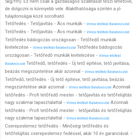
5kg/fm). Ez nem csak a gazdaságos szállítását teszi lehetővé,
de dolgozni is könnyebb vele. Alakíthatósága szintén a jó
tulajdonságai közé sorolható.
Tetőfedés - Tetőjavítás - Ács munkák -
Vilmos tetőfedő Balatonőszöd
Tetőfedés - Tetőjavítás - Ács munkák -
Vilmos tetőfedő Balatonőszöd
Tetőfedés bádogozás országosan - Tetőfedő munkák
kivitelezése -
Tetőfedés bádogozás
Vilmos tetőfedő Balatonőszöd
országosan - Tetőfedő munkák kivitelezése -
Vilmos tetőfedő
Tetőfedő, tetőfedés - Új tető építése, tető javítása,
Balatonőszöd
beázás megszüntetése akár azonnal -
Vilmos tetőfedő Balatonőszöd
Tetőfedő, tetőfedés - Új tető építése, tető javítása, beázás
megszüntetése akár azonnal -
Azonnali
Vilmos tetőfedő Balatonőszöd
tetőfedés - Profi tetőfedő mester - tetőjavítás és tetőfelújítás
nagy szakmai tapasztalattal -
Azonnali
Vilmos tetőfedő Balatonőszöd
tetőfedés - Profi tetőfedő mester - tetőjavítás és tetőfelújítás
nagy szakmai tapasztalattal -
Vilmos tetőfedő Balatonőszöd
Cserepeslemez tetőfedés - Minőségi tetőfedés és
tetőfelújítás cserepeslemez fedéssel, akár 10 év garanciával. -