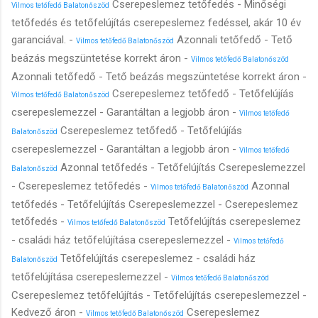
Cserepeslemez tetőfedés - Minőségi
Vilmos tetőfedő Balatonőszöd
tetőfedés és tetőfelújítás cserepeslemez fedéssel, akár 10 év
garanciával. -
Azonnali tetőfedő - Tető
Vilmos tetőfedő Balatonőszöd
beázás megszüntetése korrekt áron -
Vilmos tetőfedő Balatonőszöd
Azonnali tetőfedő - Tető beázás megszüntetése korrekt áron -
Cserepeslemez tetőfedő - Tetőfelújíás
Vilmos tetőfedő Balatonőszöd
cserepeslemezzel - Garantáltan a legjobb áron -
Vilmos tetőfedő
Cserepeslemez tetőfedő - Tetőfelújíás
Balatonőszöd
cserepeslemezzel - Garantáltan a legjobb áron -
Vilmos tetőfedő
Azonnal tetőfedés - Tetőfelújítás Cserepeslemezzel
Balatonőszöd
- Cserepeslemez tetőfedés -
Azonnal
Vilmos tetőfedő Balatonőszöd
tetőfedés - Tetőfelújítás Cserepeslemezzel - Cserepeslemez
tetőfedés -
Tetőfelújítás cserepeslemez
Vilmos tetőfedő Balatonőszöd
- családi ház tetőfelújítása cserepeslemezzel -
Vilmos tetőfedő
Tetőfelújítás cserepeslemez - családi ház
Balatonőszöd
tetőfelújítása cserepeslemezzel -
Vilmos tetőfedő Balatonőszöd
Cserepeslemez tetőfelújítás - Tetőfelújítás cserepeslemezzel -
Kedvező áron -
Cserepeslemez
Vilmos tetőfedő Balatonőszöd