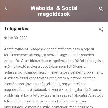
Ugrás a fő tartalomra
Weboldal & Social
megoldások
Tetőjavítás
április 30, 2022
A tetőjavítás szükségének gondolatát nem csak a repedt,
törött cserepek látványa, a beázás vagy a penészesedés
vetheti fel. A téli időszakban megnövekedett fűtési költségek, a
nyári fullasztó meleg a szobákban nem feltétlenül a
nyílászárók hibájából fakad – lehet tetőszigetelési probléma is.
A szigeteléssel kapcsolatos problémák a legtöbb esetben
jelentős energiaveszteséggel járnak, nagymértékben
megnövelik a havi kiadásokat. Ami biztos, hogyha látványos a
probléma, akkor a tetőjavítást nem szabad halogatni. A legtöbb
tetőt érintő probléma gyorsan és költséghatékonyan
orvosolható, viszont ha szűk időintervallumon belül nem